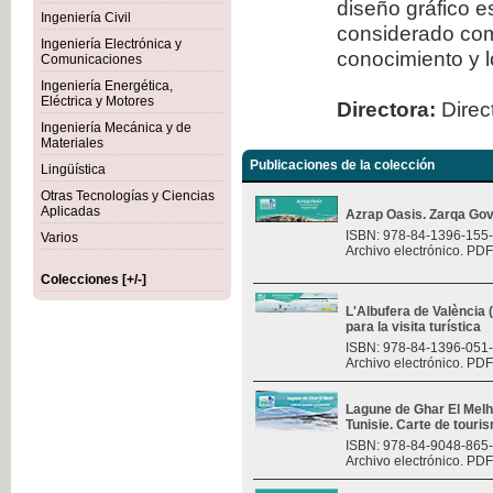
diseño gráfico 
Ingeniería Civil
considerado com
Ingeniería Electrónica y
conocimiento y l
Comunicaciones
Ingeniería Energética,
Eléctrica y Motores
Directora:
Direct
Ingeniería Mecánica y de
Materiales
Publicaciones de la colección
Lingüística
Otras Tecnologías y Ciencias
Aplicadas
Azrap Oasis. Zarqa Gov
ISBN: 978-84-1396-155
Varios
Archivo electrónico. PDF
Colecciones [+/-]
L'Albufera de València
para la visita turística
ISBN: 978-84-1396-051
Archivo electrónico. PDF
Lagune de Ghar El Melh 
Tunisie. Carte de touri
ISBN: 978-84-9048-865
Archivo electrónico. PDF