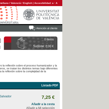
tellano
/
Valencià
/
English
|
Accesibilidad:
a
·
A
Atención al cliente
0 items
Subtotal: 0,00 €
o la reflexión sobre el proceso humanizador y la
s, se tratan los distintos temas bajo diferentes
 la reflexión sobre la complejidad de la
Listado PDF
 Salvador
7,25 €
Añadir a la cesta
Añadir a Mi selección