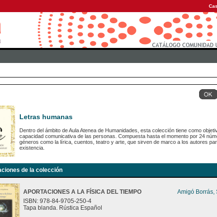
Cas
Letras humanas
Dentro del ámbito de Aula Atenea de Humanidades, esta colección tiene como objetiv
capacidad comunicativa de las personas. Compuesta hasta el momento por 24 número
géneros como la lírica, cuentos, teatro y arte, que sirven de marco a los autores para
existencia.
aciones de la colección
APORTACIONES A LA FÍSICA DEL TIEMPO
Amigó Borrás,
ISBN: 978-84-9705-250-4
Tapa blanda. Rústica Español