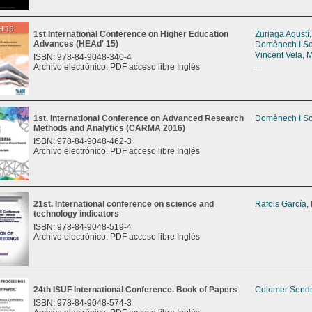
1st International Conference on Higher Education
Zuriaga Agustí
Advances (HEAd' 15)
Domènech I So
Vincent Vela, M
ISBN: 978-84-9048-340-4
...
Archivo electrónico. PDF acceso libre Inglés
1st. International Conference on Advanced Research
Domènech I So
Methods and Analytics (CARMA 2016)
ISBN: 978-84-9048-462-3
Archivo electrónico. PDF acceso libre Inglés
21st. International conference on science and
Rafols García,
technology indicators
ISBN: 978-84-9048-519-4
Archivo electrónico. PDF acceso libre Inglés
24th ISUF International Conference. Book of Papers
Colomer Sendr
ISBN: 978-84-9048-574-3