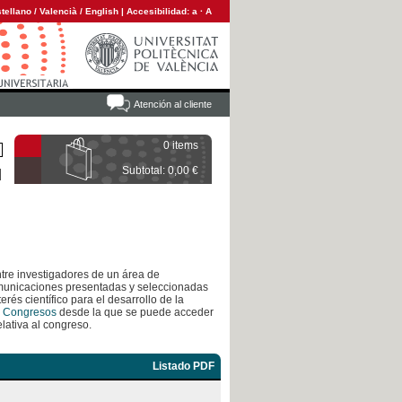
tellano
/
Valencià
/
English
|
Accesibilidad:
a
·
A
Atención al cliente
0 items
Subtotal: 0,00 €
tre investigadores de un área de
omunicaciones presentadas y seleccionadas
erés científico para el desarrollo de la
 Congresos
desde la que se puede acceder
lativa al congreso.
Listado PDF