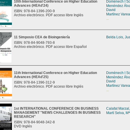
10th International Conference on Higher Education
Domènech I So
Advances (HEAd'24)
Menéndez Álva
David
ISBN: 978-84-1396-200-9
Martínez Varea,
Archivo electrónico. PDF acceso libre Inglés
...
11 Simposio CEA de Bioingeniería
Belda Lois, J
ISBN: 978-84-9048-793-8
Archivo electrónico. PDF acceso libre Español
11th International Conference on Higher Education
Domènech I So
Advances (HEAd'25)
Menéndez Álva
David
ISBN: 978-84-1396-312-9
Martínez Varea,
Archivo electrónico. PDF acceso libre Inglés
...
1st INTERNATIONAL CONFERENCE ON BUSINESS
Calafat Marzal
MANAGEMENT "NEWS CHALLENGES IN BUSINESS
Martí Selva, Mª
RESEARCH"
ISBN: 978-84-9048-342-8
DVD Inglés