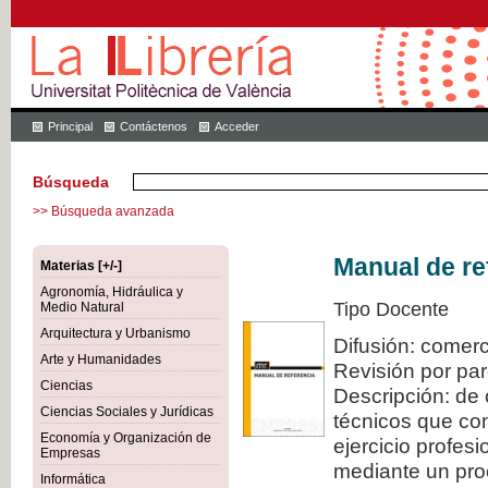
Principal
Contáctenos
Acceder
Búsqueda
>> Búsqueda avanzada
Manual de re
Materias [+/-]
Agronomía, Hidráulica y
Tipo Docente
Medio Natural
Arquitectura y Urbanismo
Difusión: comerc
Arte y Humanidades
Revisión por pa
Ciencias
Descripción: de 
Ciencias Sociales y Jurídicas
técnicos que con
Economía y Organización de
ejercicio profes
Empresas
mediante un proc
Informática