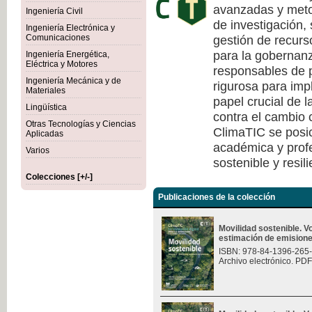
avanzadas y meto
Ingeniería Civil
de investigación, 
Ingeniería Electrónica y
gestión de recurs
Comunicaciones
para la gobernanza
Ingeniería Energética,
Eléctrica y Motores
responsables de p
Ingeniería Mecánica y de
rigurosa para imp
Materiales
papel crucial de l
Lingüística
contra el cambio c
Otras Tecnologías y Ciencias
ClimaTIC se posi
Aplicadas
académica y profe
Varios
sostenible y resili
Colecciones [+/-]
Publicaciones de la colección
Movilidad sostenible. 
estimación de emision
ISBN: 978-84-1396-265
Archivo electrónico. PDF