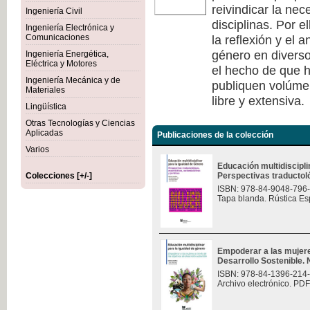
reivindicar la nec
Ingeniería Civil
disciplinas. Por e
Ingeniería Electrónica y
la reflexión y el 
Comunicaciones
género en diverso
Ingeniería Energética,
Eléctrica y Motores
el hecho de que h
Ingeniería Mecánica y de
publiquen volúmen
Materiales
libre y extensiva.
Lingüística
Otras Tecnologías y Ciencias
Aplicadas
Publicaciones de la colección
Varios
Educación multidiscipli
Colecciones [+/-]
Perspectivas traductológ
ISBN: 978-84-9048-796
Tapa blanda. Rústica Es
Empoderar a las mujere
Desarrollo Sostenible.
ISBN: 978-84-1396-214
Archivo electrónico. PDF