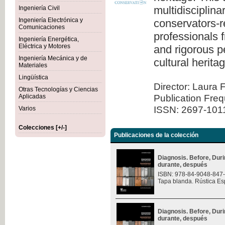
multidisciplina
Ingeniería Civil
Ingeniería Electrónica y
conservators-re
Comunicaciones
professionals 
Ingeniería Energética,
Eléctrica y Motores
and rigorous pe
Ingeniería Mecánica y de
cultural herita
Materiales
Lingüística
Director: Laura 
Otras Tecnologías y Ciencias
Publication Fre
Aplicadas
ISSN: 2697-101
Varios
Colecciones [+/-]
Publicaciones de la colección
Diagnosis. Before, Durin
durante, después
ISBN: 978-84-9048-847
Tapa blanda. Rústica Es
Diagnosis. Before, Durin
durante, después