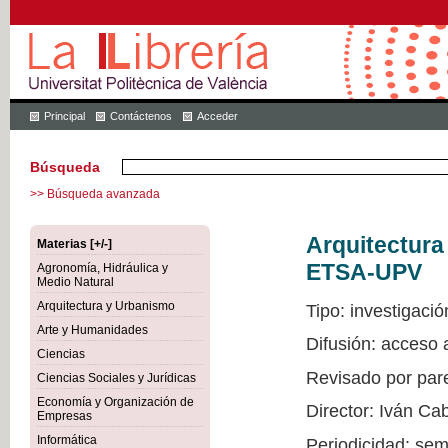
Principal
Contáctenos
Acceder
Búsqueda
>> Búsqueda avanzada
Arquitectur
Materias [+/-]
ETSA-UPV
Agronomía, Hidráulica y
Medio Natural
Arquitectura y Urbanismo
Tipo: investigació
Arte y Humanidades
Difusión: acceso
Ciencias
Revisado por par
Ciencias Sociales y Jurídicas
Economía y Organización de
Director: Iván Ca
Empresas
Informática
Periodicidad: sem