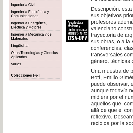
Ingeniería Civil
Descripción: esta
Ingeniería Electrónica y
sus objetivos prio
Comunicaciones
profesores además
Ingeniería Energética,
Eléctrica y Motores
valenciano constr
trayectoria de arq
Ingeniería Mecánica y de
Materiales
sus obras, o a la
Lingüística
conferencias, cla
Otras Tecnologías y Ciencias
transversales com
Aplicadas
género, técnicas c
Varios
Una muestra de pr
Colecciones [+/-]
Botí, Emilio Gimé
puede observar, 
aunque todavía no
midiera por el nú
aquellos que, co
allá de que el co
reflexivo. Deseam
recibida por la so