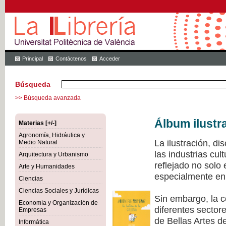
Principal
Contáctenos
Acceder
Búsqueda
>> Búsqueda avanzada
Álbum ilustr
Materias [+/-]
Agronomía, Hidráulica y
La ilustración, di
Medio Natural
las industrias cu
Arquitectura y Urbanismo
reflejado no solo
Arte y Humanidades
especialmente en 
Ciencias
Ciencias Sociales y Jurídicas
Sin embargo, la c
Economía y Organización de
diferentes sectore
Empresas
de Bellas Artes de
Informática