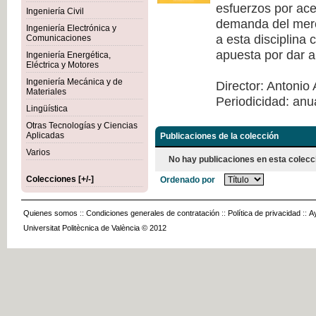
esfuerzos por acer
Ingeniería Civil
demanda del merca
Ingeniería Electrónica y
a esta disciplina
Comunicaciones
apuesta por dar a
Ingeniería Energética,
Eléctrica y Motores
Ingeniería Mecánica y de
Director: Antonio 
Materiales
Periodicidad: anu
Lingüística
Otras Tecnologías y Ciencias
Aplicadas
Publicaciones de la colección
Varios
No hay publicaciones en esta colecc
Colecciones [+/-]
Ordenado por
Quienes somos
::
Condiciones generales de contratación
::
Política de privacidad
::
A
Universitat Politècnica de València © 2012