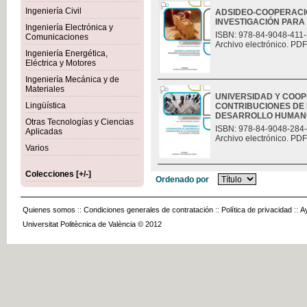
Ingeniería Civil
ADSIDEO-COOPERACIÓ
INVESTIGACIÓN PAR
Ingeniería Electrónica y
ISBN: 978-84-9048-411-
Comunicaciones
Archivo electrónico. PDF
Ingeniería Energética,
Eléctrica y Motores
Ingeniería Mecánica y de
Materiales
UNIVERSIDAD Y COO
Lingüística
CONTRIBUCIONES DE 
DESARROLLO HUMAN
Otras Tecnologías y Ciencias
ISBN: 978-84-9048-284
Aplicadas
Archivo electrónico. PDF
Varios
Colecciones [+/-]
Ordenado por
Quienes somos
::
Condiciones generales de contratación
::
Política de privacidad
::
A
Universitat Politècnica de València © 2012