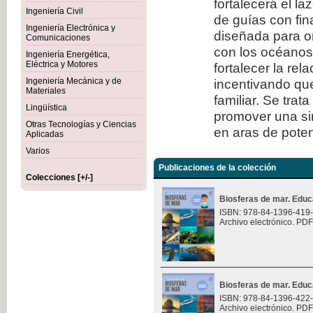
fortalecerá el l
Ingeniería Civil
de guías con fi
Ingeniería Electrónica y
diseñada para or
Comunicaciones
con los océanos.
Ingeniería Energética,
Eléctrica y Motores
fortalecer la rel
Ingeniería Mecánica y de
incentivando que
Materiales
familiar. Se trat
Lingüística
promover una sin
Otras Tecnologías y Ciencias
en aras de potenc
Aplicadas
Varios
Publicaciones de la colección
Colecciones [+/-]
Biosferas de mar. Educ
ISBN: 978-84-1396-419
Archivo electrónico. PDF
Biosferas de mar. Educ
ISBN: 978-84-1396-422
Archivo electrónico. PDF