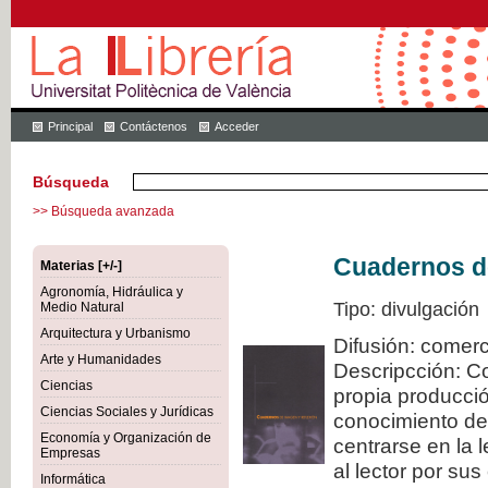
Principal
Contáctenos
Acceder
Búsqueda
>> Búsqueda avanzada
Cuadernos de
Materias [+/-]
Agronomía, Hidráulica y
Tipo: divulgación
Medio Natural
Arquitectura y Urbanismo
Difusión: comerc
Arte y Humanidades
Descripcción: C
Ciencias
propia producció
Ciencias Sociales y Jurídicas
conocimiento de
Economía y Organización de
centrarse en la 
Empresas
al lector por sus
Informática