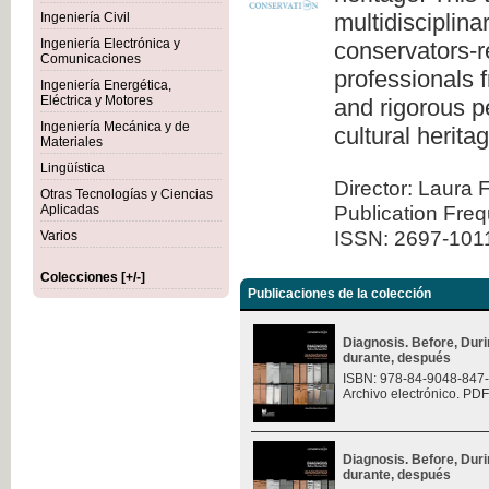
multidisciplina
Ingeniería Civil
Ingeniería Electrónica y
conservators-re
Comunicaciones
professionals 
Ingeniería Energética,
Eléctrica y Motores
and rigorous pe
Ingeniería Mecánica y de
cultural herita
Materiales
Lingüística
Director: Laura 
Otras Tecnologías y Ciencias
Publication Fre
Aplicadas
ISSN: 2697-101
Varios
Colecciones [+/-]
Publicaciones de la colección
Diagnosis. Before, Durin
durante, después
ISBN: 978-84-9048-847
Archivo electrónico. PDF
Diagnosis. Before, Durin
durante, después