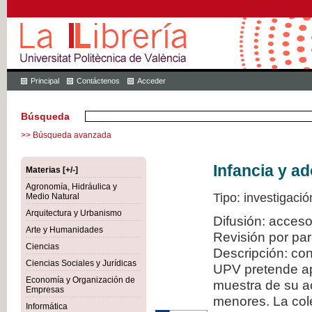
Principal
Contáctenos
Acceder
Búsqueda
>> Búsqueda avanzada
Infancia y a
Materias [+/-]
Agronomía, Hidráulica y
Tipo: investigació
Medio Natural
Arquitectura y Urbanismo
Difusión: acceso
Arte y Humanidades
Revisión por pa
Ciencias
Descripción: con
Ciencias Sociales y Jurídicas
UPV pretende ap
Economía y Organización de
muestra de su ac
Empresas
menores. La col
Informática