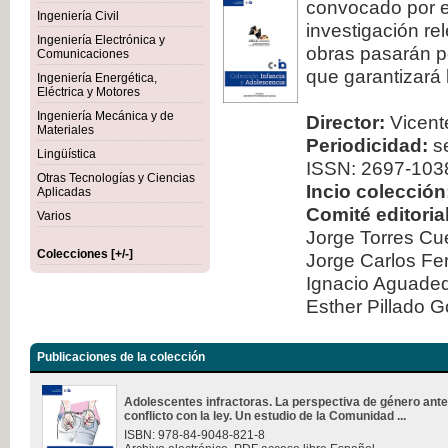
convocado por el
Ingeniería Civil
investigación re
Ingeniería Electrónica y
obras pasarán po
Comunicaciones
que garantizará 
Ingeniería Energética,
Eléctrica y Motores
Ingeniería Mecánica y de
Director:
Vicente
Materiales
Periodicidad:
se
Lingüística
ISSN: 2697-103
Otras Tecnologías y Ciencias
Incio colección
Aplicadas
Comité editorial
Varios
Jorge Torres Cu
Colecciones [+/-]
Jorge Carlos Fe
Ignacio Aguad
Esther Pillado 
Publicaciones de la colección
Adolescentes infractoras. La perspectiva de género ante
conflicto con la ley. Un estudio de la Comunidad ...
ISBN: 978-84-9048-821-8