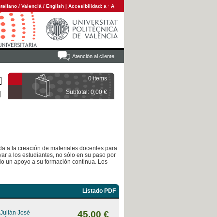
tellano
/
Valencià
/
English
|
Accesibilidad:
a
·
A
Atención al cliente
0 items
Subtotal: 0,00 €
ada a la creación de materiales docentes para
ar a los estudiantes, no sólo en su paso por
ndo un apoyo a su formación continua. Los
Listado PDF
 Julián José
45,00 €