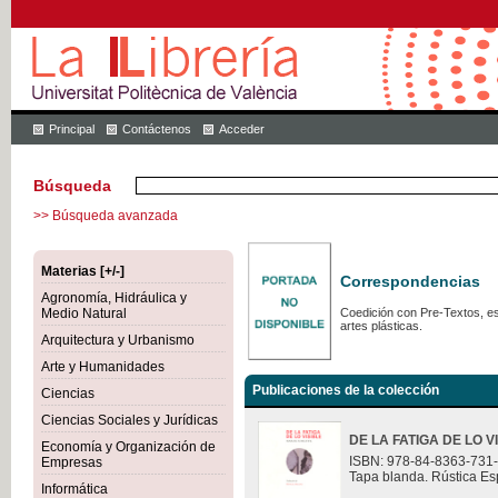
Principal
Contáctenos
Acceder
Búsqueda
>> Búsqueda avanzada
Materias [+/-]
Correspondencias
Agronomía, Hidráulica y
Medio Natural
Coedición con Pre-Textos, est
artes plásticas.
Arquitectura y Urbanismo
Arte y Humanidades
Publicaciones de la colección
Ciencias
Ciencias Sociales y Jurídicas
DE LA FATIGA DE LO V
Economía y Organización de
ISBN: 978-84-8363-731
Empresas
Tapa blanda. Rústica Es
Informática