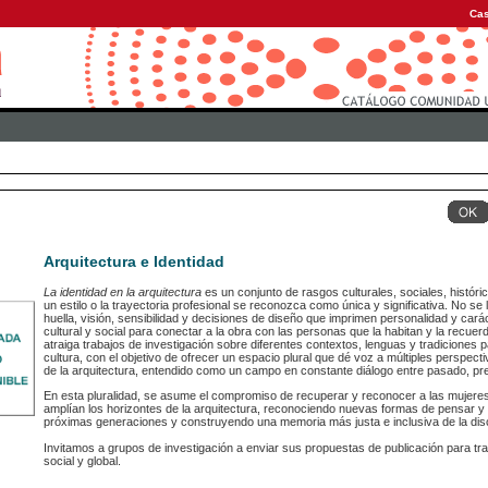
Cas
Arquitectura e Identidad
La identidad en la arquitectura
es un conjunto de rasgos culturales, sociales, histór
un estilo o la trayectoria profesional se reconozca como única y significativa. No se li
huella, visión, sensibilidad y decisiones de diseño que imprimen personalidad y car
cultural y social para conectar a la obra con las personas que la habitan y la recue
atraiga trabajos de investigación sobre diferentes contextos, lenguas y tradiciones p
cultura, con el objetivo de ofrecer un espacio plural que dé voz a múltiples perspe
de la arquitectura, entendido como un campo en constante diálogo entre pasado, pre
En esta pluralidad, se asume el compromiso de recuperar y reconocer a las mujere
amplían los horizontes de la arquitectura, reconociendo nuevas formas de pensar y h
próximas generaciones y construyendo una memoria más justa e inclusiva de la disc
Invitamos a grupos de investigación a enviar sus propuestas de publicación para tr
social y global.