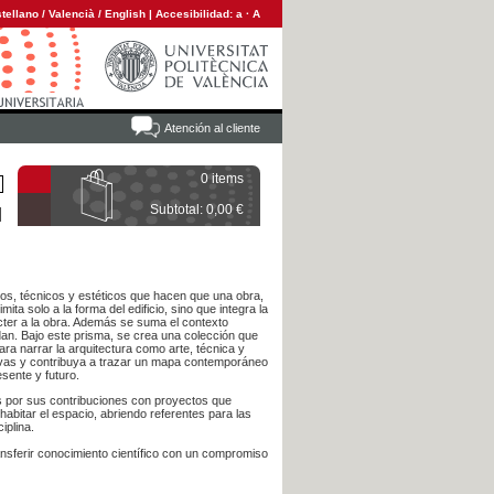
tellano
/
Valencià
/
English
|
Accesibilidad:
a
·
A
Atención al cliente
0 items
Subtotal: 0,00 €
icos, técnicos y estéticos que hacen que una obra,
mita solo a la forma del edificio, sino que integra la
ácter a la obra. Además se suma el contexto
rdan. Bajo este prisma, se crea una colección que
ara narrar la arquitectura como arte, técnica y
ctivas y contribuya a trazar un mapa contemporáneo
sente y futuro.
s por sus contribuciones con proyectos que
abitar el espacio, abriendo referentes para las
iplina.
ansferir conocimiento científico con un compromiso