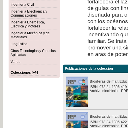
fortalecerá el l
Ingeniería Civil
de guías con fi
Ingeniería Electrónica y
diseñada para or
Comunicaciones
con los océanos.
Ingeniería Energética,
Eléctrica y Motores
fortalecer la rel
Ingeniería Mecánica y de
incentivando que
Materiales
familiar. Se trat
Lingüística
promover una sin
Otras Tecnologías y Ciencias
en aras de potenc
Aplicadas
Varios
Publicaciones de la colección
Colecciones [+/-]
Biosferas de mar. Educ
ISBN: 978-84-1396-419
Archivo electrónico. PDF
Biosferas de mar. Educ
ISBN: 978-84-1396-422
Archivo electrónico. PDF