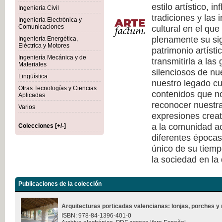
estilo artístico, i
Ingeniería Civil
tradiciones y las 
Ingeniería Electrónica y
cultural en el qu
Comunicaciones
plenamente su sig
Ingeniería Energética,
Eléctrica y Motores
patrimonio artísti
Ingeniería Mecánica y de
transmitirla a las
Materiales
silenciosos de nu
Lingüística
nuestro legado cu
Otras Tecnologías y Ciencias
contenidos que no
Aplicadas
reconocer nuestra
Varios
expresiones creat
a la comunidad ac
Colecciones [+/-]
diferentes épocas
único de su tiempo
la sociedad en la
Publicaciones de la colección
Arquitecturas porticadas valencianas: lonjas, porches y 
ISBN: 978-84-1396-401-0