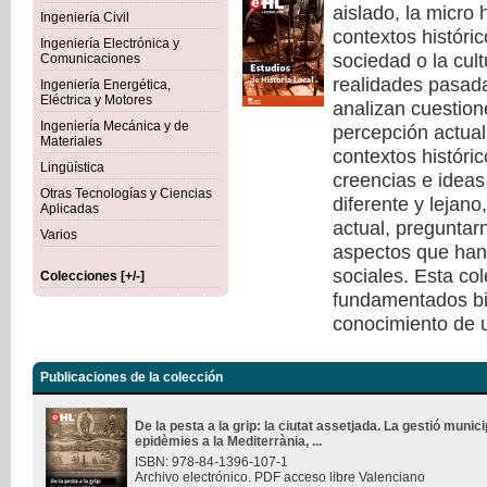
aislado, la micro 
Ingeniería Civil
contextos históri
Ingeniería Electrónica y
sociedad o la cult
Comunicaciones
realidades pasad
Ingeniería Energética,
Eléctrica y Motores
analizan cuestione
Ingeniería Mecánica y de
percepción actual 
Materiales
contextos históri
Lingüística
creencias e ideas
Otras Tecnologías y Ciencias
diferente y lejano
Aplicadas
actual, pregunta
Varios
aspectos que han 
sociales. Esta co
Colecciones [+/-]
fundamentados bi
conocimiento de u
Publicaciones de la colección
De la pesta a la grip: la ciutat assetjada. La gestió munici
epidèmies a la Mediterrània, ...
ISBN: 978-84-1396-107-1
Archivo electrónico. PDF acceso libre Valenciano