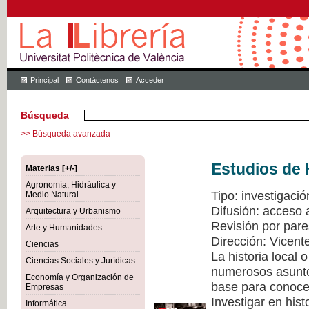
Principal
Contáctenos
Acceder
Búsqueda
>> Búsqueda avanzada
Estudios de 
Materias [+/-]
Agronomía, Hidráulica y
Tipo: investigació
Medio Natural
Difusión: acceso 
Arquitectura y Urbanismo
Revisión por pare
Arte y Humanidades
Dirección: Vicen
Ciencias
La historia local
Ciencias Sociales y Jurídicas
numerosos asuntos
Economía y Organización de
base para conocer
Empresas
Investigar en hist
Informática