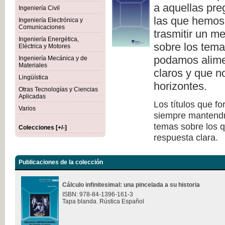
a aquellas pre
Ingeniería Civil
las que hemos
Ingeniería Electrónica y
Comunicaciones
trasmitir un me
Ingeniería Energética,
sobre los tema
Eléctrica y Motores
podamos alime
Ingeniería Mecánica y de
Materiales
claros y que 
Lingüística
horizontes.
Otras Tecnologías y Ciencias
Aplicadas
Los títulos que f
Varios
siempre mantendrán
temas sobre los q
Colecciones [+/-]
respuesta clara.
Publicaciones de la colección
Cálculo infinitesimal: una pincelada a su historia
ISBN: 978-84-1396-161-3
Tapa blanda. Rústica Español