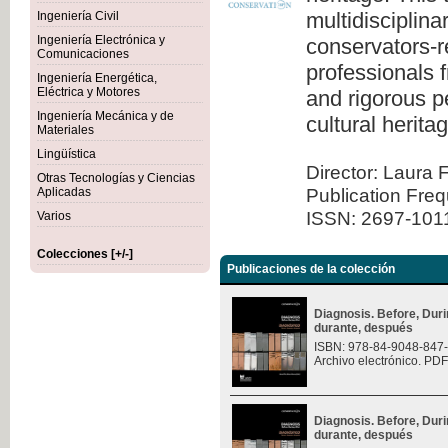
multidisciplina
Ingeniería Civil
Ingeniería Electrónica y
conservators-re
Comunicaciones
professionals 
Ingeniería Energética,
Eléctrica y Motores
and rigorous pe
Ingeniería Mecánica y de
cultural herita
Materiales
Lingüística
Director: Laura 
Otras Tecnologías y Ciencias
Publication Fre
Aplicadas
ISSN: 2697-101
Varios
Colecciones [+/-]
Publicaciones de la colección
Diagnosis. Before, Durin
durante, después
ISBN: 978-84-9048-847
Archivo electrónico. PDF
Diagnosis. Before, Durin
durante, después