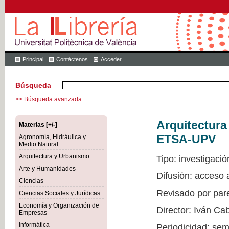
Principal
Contáctenos
Acceder
Búsqueda
>> Búsqueda avanzada
Arquitectur
Materias [+/-]
ETSA-UPV
Agronomía, Hidráulica y
Medio Natural
Arquitectura y Urbanismo
Tipo: investigació
Arte y Humanidades
Difusión: acceso
Ciencias
Revisado por par
Ciencias Sociales y Jurídicas
Economía y Organización de
Director: Iván Ca
Empresas
Informática
Periodicidad: sem