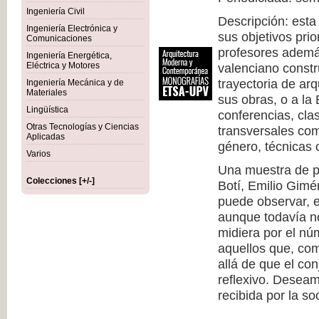
Ingeniería Civil
Descripción: esta
Ingeniería Electrónica y
sus objetivos prio
Comunicaciones
profesores además
Ingeniería Energética,
Eléctrica y Motores
valenciano constr
trayectoria de arq
Ingeniería Mecánica y de
Materiales
sus obras, o a la
Lingüística
conferencias, cla
Otras Tecnologías y Ciencias
transversales com
Aplicadas
género, técnicas c
Varios
Una muestra de pr
Colecciones [+/-]
Botí, Emilio Gimé
puede observar, 
aunque todavía no
midiera por el nú
aquellos que, co
allá de que el co
reflexivo. Deseam
recibida por la so