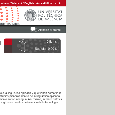
tellano
/
Valencià
/
English
|
Accesibilidad:
a
·
A
Atención al cliente
0 items
Subtotal: 0,00 €
 a la lingüística aplicada y que tienen como fin la
studios pioneros dentro de la lingüística aplicada
miento sobre la lengua. Así mismo, se hará énfasis
lingüística con la combinación de la tecnología.