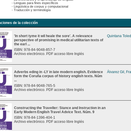
- Lenguas para fines específicos
- Lingüística de corpus y computacional
- Traducción y terminología
aciones de la colección
'In short tyme it wil heale the sore'. A relevance
Quintana Toled
perspective of promising in medical utilitarian texts of
the earl ...
ISBN: 978-84-9048-857-7
Archivo electrónico. PDF acceso libre Inglés
Adverbs eding in -LY in late modern english. Evidence
Álvarez Gil, Fr
form the Coruña corpus of history english texts. Núm
...
ISBN: 978-84-9048-765-5
Archivo electrónico. PDF acceso libre Inglés
Constructing the Traveller: Stance and Instruction in an
Early Modern English Travel Advice Text. Núm. 9
ISBN: 978-84-1396-404-1
Archivo electrónico. PDF acceso libre Inglés