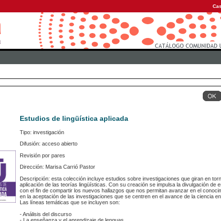
Cas
Estudios de lingüística aplicada
Tipo: investigación
Difusión: acceso abierto
Revisión por pares
Dirección: Marisa Carrió Pastor
Descripción: esta colección incluye estudios sobre investigaciones que giran en torno
aplicación de las teorías lingüísticas. Con su creación se impulsa la divulgación de e
con el fin de compartir los nuevos hallazgos que nos permitan avanzar en el conoci
en la aceptación de las investigaciones que se centren en el avance de la ciencia en 
Las líneas temáticas que se incluyen son:
- Análisis del discurso
- La enseñanza y el aprendizaje de lenguas