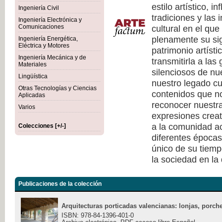
estilo artístico, i
Ingeniería Civil
tradiciones y las 
Ingeniería Electrónica y
cultural en el qu
Comunicaciones
plenamente su sig
Ingeniería Energética,
Eléctrica y Motores
patrimonio artísti
Ingeniería Mecánica y de
transmitirla a las
Materiales
silenciosos de nu
Lingüística
nuestro legado cu
Otras Tecnologías y Ciencias
contenidos que no
Aplicadas
reconocer nuestra
Varios
expresiones creat
a la comunidad ac
Colecciones [+/-]
diferentes épocas
único de su tiempo
la sociedad en la
Publicaciones de la colección
Arquitecturas porticadas valencianas: lonjas, porche
ISBN: 978-84-1396-401-0