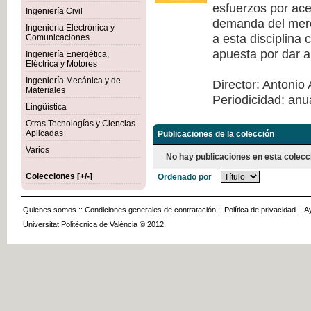
esfuerzos por acer
Ingeniería Civil
demanda del merca
Ingeniería Electrónica y
a esta disciplina
Comunicaciones
apuesta por dar a
Ingeniería Energética,
Eléctrica y Motores
Ingeniería Mecánica y de
Director: Antonio 
Materiales
Periodicidad: anu
Lingüística
Otras Tecnologías y Ciencias
Aplicadas
Publicaciones de la colección
Varios
No hay publicaciones en esta colecc
Colecciones [+/-]
Ordenado por
Quienes somos
::
Condiciones generales de contratación
::
Política de privacidad
::
A
Universitat Politècnica de València © 2012