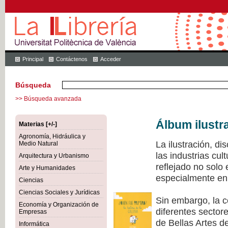
Principal
Contáctenos
Acceder
Búsqueda
>> Búsqueda avanzada
Álbum ilustr
Materias [+/-]
Agronomía, Hidráulica y
La ilustración, di
Medio Natural
las industrias cu
Arquitectura y Urbanismo
reflejado no solo
Arte y Humanidades
especialmente en 
Ciencias
Ciencias Sociales y Jurídicas
Sin embargo, la c
Economía y Organización de
diferentes sectore
Empresas
de Bellas Artes de
Informática