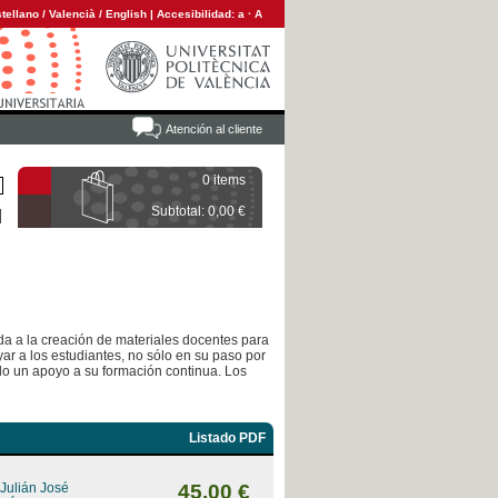
tellano
/
Valencià
/
English
|
Accesibilidad:
a
·
A
Atención al cliente
0 items
Subtotal: 0,00 €
ada a la creación de materiales docentes para
ar a los estudiantes, no sólo en su paso por
ndo un apoyo a su formación continua. Los
Listado PDF
 Julián José
45,00 €