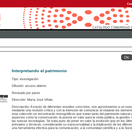
Cas
Interpretando el patrimonio
Tipo: investigación
Difusión: acceso abierto
Revisado por pares
Dirección: María José Viñals
Descripción: A través de diferentes estudios concretos, nos aproximamos a un nuevo
mediante una revisión crítica y con la intención de comunicar al visitante los elemen
esta colección se encontrarán monográficos que tratan tanto del patrimonio natural co
aspectos como la conservación, la puesta en valor para la visita pública, la gestión,
las nuevas tecnologías. Se trata pues de poner en valor la evolución que en los últi
principios y técnicas, considerando su transversalidad y la implicación de los difere
una herramienta efectiva para la comunicación, a la comunidad científica y a la Soci