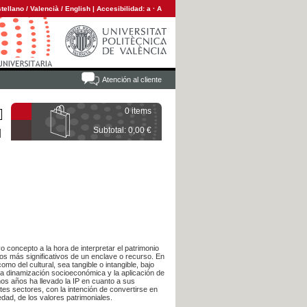
tellano
/
Valencià
/
English
|
Accesibilidad:
a
·
A
Atención al cliente
0 items
Subtotal: 0,00 €
 concepto a la hora de interpretar el patrimonio
tos más significativos de un enclave o recurso. En
mo del cultural, sea tangible o intangible, bajo
 la dinamización socioeconómica y la aplicación de
mos años ha llevado la IP en cuanto a sus
ntes sectores, con la intención de convertirse en
edad, de los valores patrimoniales.