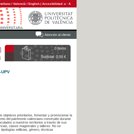
tellano
/
Valencià
/
English
|
Accesibilidad:
a
·
A
Atención al cliente
0 items
Subtotal: 0,00 €
A-UPV
s objetivos prioritarios, fomentar y promocionar la
ento del patrimonio valenciano construido durante
inculados a nuestros territorios a través de sus
cias, clases magistrales y talleres. No se
ipologías edilicias, género, técnicas