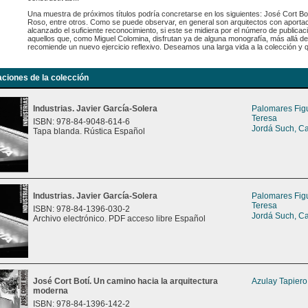
Una muestra de próximos títulos podría concretarse en los siguientes: José Cort Bo
Roso, entre otros. Como se puede observar, en general son arquitectos con aport
alcanzado el suficiente reconocimiento, si este se midiera por el número de publica
aquellos que, como Miguel Colomina, disfrutan ya de alguna monografía, más allá de 
recomiende un nuevo ejercicio reflexivo. Deseamos una larga vida a la colección y qu
aciones de la colección
Industrias. Javier García-Solera
Palomares Fig
Teresa
ISBN: 978-84-9048-614-6
Jordá Such, C
Tapa blanda. Rústica Español
Industrias. Javier García-Solera
Palomares Fig
Teresa
ISBN: 978-84-1396-030-2
Jordá Such, C
Archivo electrónico. PDF acceso libre Español
José Cort Botí. Un camino hacia la arquitectura
Azulay Tapiero
moderna
ISBN: 978-84-1396-142-2