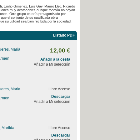
tí, Emilio Giménez, Luis Gay, Mauro Lleó, Ricardo
aciones muy destacables aunque todavía no hayan
ciones. Otro grupo estaría protagonizado por
que el conjunto de su cualificada obra
e su utilidad sea bien recibida por la sociedad.
Listado PDF
ueres, María
12,00 €
armen
Añadir a la cesta
Añadir a Mi selección
ueres, María
Libre Acceso
Descargar
armen
Añadir a Mi selección
, Marilda
Libre Acceso
Descargar