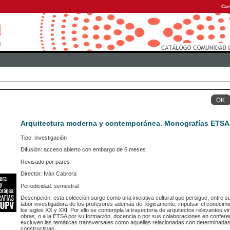
Cas
Arquitectura moderna y contemporánea. Monografías ETS
Tipo: investigación
Difusión: acceso abierto con embargo de 6 meses
Revisado por pares
Director: Iván Cabrera
Periodicidad: semestral
Descripción: esta colección surge como una iniciativa cultural que persigue, entre su
labor investigadora de los profesores además de, lógicamente, impulsar el conocimi
los siglos XX y XXI. Por ello se contempla la trayectoria de arquitectos relevantes v
obras, o a la ETSA por su formación, docencia o por sus colaboraciones en conferen
excluyen las temáticas transversales como aquellas relacionadas con determinadas t
constructivas...