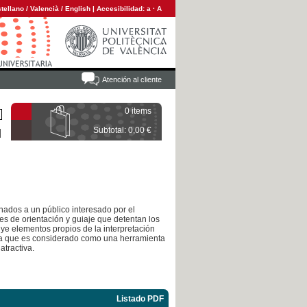
tellano
/
Valencià
/
English
|
Accesibilidad:
a
·
A
Atención al cliente
0 items
Subtotal: 0,00 €
inados a un público interesado por el
es de orientación y guiaje que detentan los
luye elementos propios de la interpretación
 ya que es considerado como una herramienta
atractiva.
Listado PDF