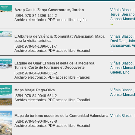
Azrap Oasis. Zarqa Governorate, Jordan
Viñals Blasco,
Teruel Serrano
ISBN: 978-84-1396-155-2
Alonso-Monast
Archivo electrónico. PDF acceso libre Inglés
...
L'Albufera de València (Comunitat Valenciana). Mapa
Viñals Blasco,
para la visita turística
Dasí Dasí, Jai
Sanasaryan, A
ISBN: 978-84-1396-051-7
...
Archivo electrónico. PDF acceso libre Español
Lagune de Ghar El Melh et delta de la Medjerda,
Viñals Blasco,
Tunisie. Carte de tourisme et Dècouverte
Alonso-Monast
Gielen, Eric
ISBN: 978-84-9048-865-2
...
Archivo electrónico. PDF acceso libre Francés
Mapa Marjal Pego-Oliva
Viñals Blasco,
Alonso-Monast
ISBN: 978-84-9048-654-2
Archivo electrónico. PDF acceso libre Español
Mapa de turismo ecuestre de la Comunidad Valenciana
Viñals Blasco,
ISBN: 978-84-9048-678-8
Archivo electrónico. PDF acceso libre Español