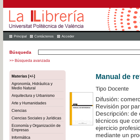
Principal
Contáctenos
Acceder
Búsqueda
>> Búsqueda avanzada
Manual de re
Materias [+/-]
Agronomía, Hidráulica y
Tipo Docente
Medio Natural
Arquitectura y Urbanismo
Difusión: comerc
Arte y Humanidades
Revisión por pa
Ciencias
Descripción: de 
Ciencias Sociales y Jurídicas
técnicos que con
Economía y Organización de
ejercicio profes
Empresas
mediante un proc
Informática