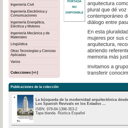
arquitectura como 
Ingeniería Civil
plural que dé voz
Ingeniería Electrónica y
contemporáneo de
Comunicaciones
diálogo entre pas
Ingeniería Energética,
Eléctrica y Motores
En esta pluralida
Ingeniería Mecánica y de
mujeres por sus c
Materiales
arquitectura, rec
Lingüística
abriendo referen
Otras Tecnologías y Ciencias
Aplicadas
memoria más justa 
Varios
Invitamos a grupo
transferir conocim
Colecciones [+/-]
Publicaciones de la colección
La búsqueda de la modernidad arquitectónica desde 
Los Spanish Revivals en los Estados ...
ISBN: 978-84-1396-353-2
Tapa blanda. Rústica Español