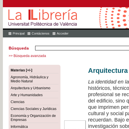
Principal
Contáctenos
Acceder
Búsqueda
>> Búsqueda avanzada
Arquitectura
Materias [+/-]
Agronomía, Hidráulica y
La identidad en la
Medio Natural
históricos, técnic
Arquitectura y Urbanismo
profesional se rec
Arte y Humanidades
del edificio, sino
Ciencias
que imprimen pers
Ciencias Sociales y Jurídicas
cultural y social 
Economía y Organización de
recuerdan. Bajo e
Empresas
investigación sobr
Informática