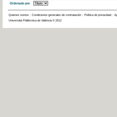
Ordenado por
Quienes somos
::
Condiciones generales de contratación
::
Política de privacidad
::
A
Universitat Politècnica de València © 2012