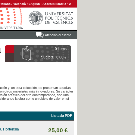
tellano
/
Valencià
/
English
|
Accesibilidad:
a
·
A
Atención al cliente
0 items
Subtotal: 0,00 €
ación y, en esta colección, se presentan aquellas
con otros materiales más innovadores. Su carácter
esión artística del arte contemporáneo, son una
siderando la obra como un objeto de valor en sí
Listado PDF
, Hortensia
25,00 €