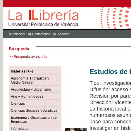
Principal
Contáctenos
Acceder
Búsqueda
>> Búsqueda avanzada
Estudios de 
Materias [+/-]
Agronomía, Hidráulica y
Tipo: investigació
Medio Natural
Difusión: acceso 
Arquitectura y Urbanismo
Revisión por pare
Arte y Humanidades
Dirección: Vicen
Ciencias
La historia local
Ciencias Sociales y Jurídicas
numerosos asuntos
Economía y Organización de
base para conocer
Empresas
Investigar en hist
Informática