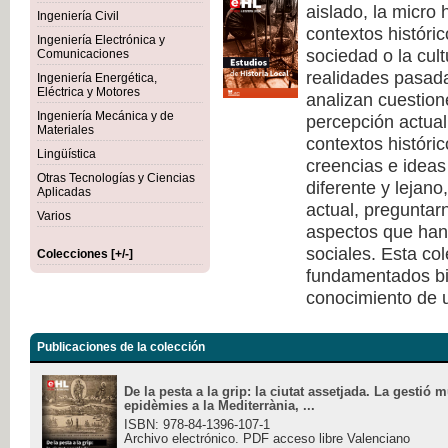
aislado, la micro 
Ingeniería Civil
contextos históri
Ingeniería Electrónica y
sociedad o la cult
Comunicaciones
realidades pasad
Ingeniería Energética,
Eléctrica y Motores
analizan cuestione
Ingeniería Mecánica y de
percepción actual 
Materiales
contextos históri
Lingüística
creencias e ideas
Otras Tecnologías y Ciencias
diferente y lejano
Aplicadas
actual, pregunta
Varios
aspectos que han 
sociales. Esta co
Colecciones [+/-]
fundamentados bi
conocimiento de u
Publicaciones de la colección
De la pesta a la grip: la ciutat assetjada. La gestió 
epidèmies a la Mediterrània, ...
ISBN: 978-84-1396-107-1
Archivo electrónico. PDF acceso libre Valenciano