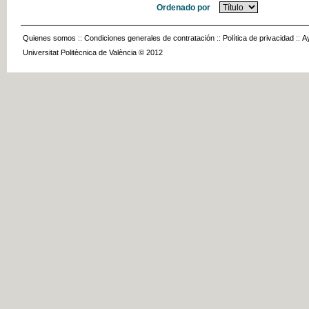
Ordenado por
Quienes somos
::
Condiciones generales de contratación
::
Política de privacidad
::
A
Universitat Politècnica de València © 2012