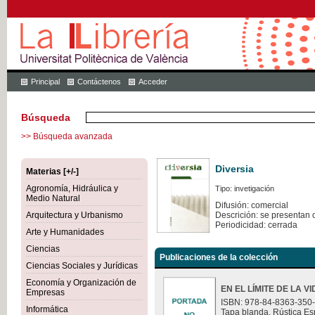
Principal
Contáctenos
Acceder
Búsqueda
>> Búsqueda avanzada
Diversia
Materias [+/-]
Agronomía, Hidráulica y
Tipo: invetigación
Medio Natural
Difusión: comercial
Arquitectura y Urbanismo
Descrición: se presentan 
Periodicidad: cerrada
Arte y Humanidades
Ciencias
Publicaciones de la colección
Ciencias Sociales y Jurídicas
Economía y Organización de
EN EL LÍMITE DE LA V
Empresas
ISBN: 978-84-8363-350
Informática
Tapa blanda. Rústica Es