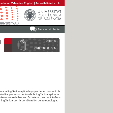
tellano
/
Valencià
/
English
|
Accesibilidad:
a
·
A
Atención al cliente
0 items
Subtotal: 0,00 €
 a la lingüística aplicada y que tienen como fin la
studios pioneros dentro de la lingüística aplicada
miento sobre la lengua. Así mismo, se hará énfasis
lingüística con la combinación de la tecnología.