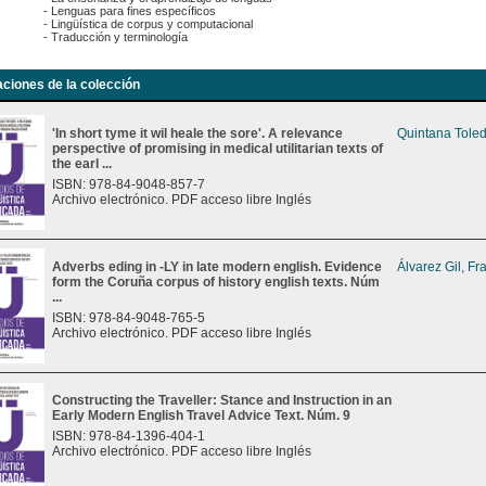
- Lenguas para fines específicos
- Lingüística de corpus y computacional
- Traducción y terminología
aciones de la colección
'In short tyme it wil heale the sore'. A relevance
Quintana Toled
perspective of promising in medical utilitarian texts of
the earl ...
ISBN: 978-84-9048-857-7
Archivo electrónico. PDF acceso libre Inglés
Adverbs eding in -LY in late modern english. Evidence
Álvarez Gil, Fr
form the Coruña corpus of history english texts. Núm
...
ISBN: 978-84-9048-765-5
Archivo electrónico. PDF acceso libre Inglés
Constructing the Traveller: Stance and Instruction in an
Early Modern English Travel Advice Text. Núm. 9
ISBN: 978-84-1396-404-1
Archivo electrónico. PDF acceso libre Inglés