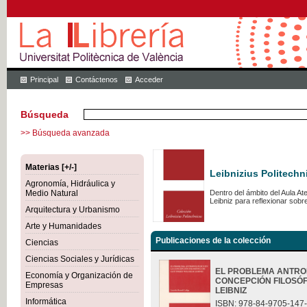
Principal
Contáctenos
Acceder
Búsqueda
>> Búsqueda avanzada
Materias [+/-]
Leibnizius Politechn
Agronomía, Hidráulica y
Medio Natural
Dentro del ámbito del Aula A
Leibniz para reflexionar sob
Arquitectura y Urbanismo
Arte y Humanidades
Publicaciones de la colección
Ciencias
Ciencias Sociales y Jurídicas
EL PROBLEMA ANTRO
Economía y Organización de
CONCEPCIÓN FILOSÓF
Empresas
LEIBNIZ
Informática
ISBN: 978-84-9705-147