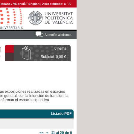
tellano
/
Valencià
/
English
|
Accesibilidad:
a
·
A
Atención al cliente
0 items
Subtotal: 0,00 €
 las exposiciones realizadas en espacios
n general, con la intención de transferir la
onforman el espacio expositivo.
Listado PDF
<<
<
11 al 20 de 0