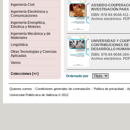
Ingeniería Civil
ADSIDEO-COOPERACIÓ
INVESTIGACIÓN PAR
Ingeniería Electrónica y
ISBN: 978-84-9048-411-
Comunicaciones
Archivo electrónico. PDF
Ingeniería Energética,
Eléctrica y Motores
Ingeniería Mecánica y de
Materiales
UNIVERSIDAD Y COO
Lingüística
CONTRIBUCIONES DE 
DESARROLLO HUMAN
Otras Tecnologías y Ciencias
ISBN: 978-84-9048-284
Aplicadas
Archivo electrónico. PDF
Varios
Colecciones [+/-]
Ordenado por
Quienes somos
::
Condiciones generales de contratación
::
Política de privacidad
::
A
Universitat Politècnica de València © 2012