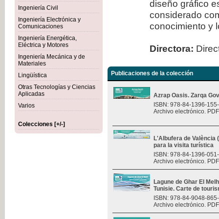
diseño gráfico 
Ingeniería Civil
considerado com
Ingeniería Electrónica y
conocimiento y l
Comunicaciones
Ingeniería Energética,
Eléctrica y Motores
Directora:
Direct
Ingeniería Mecánica y de
Materiales
Publicaciones de la colección
Lingüística
Otras Tecnologías y Ciencias
Aplicadas
Azrap Oasis. Zarqa Gov
ISBN: 978-84-1396-155
Varios
Archivo electrónico. PDF
Colecciones [+/-]
L'Albufera de València
para la visita turística
ISBN: 978-84-1396-051
Archivo electrónico. PDF
Lagune de Ghar El Melh 
Tunisie. Carte de touri
ISBN: 978-84-9048-865
Archivo electrónico. PDF