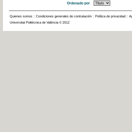
Ordenado por
Quienes somos
::
Condiciones generales de contratación
::
Política de privacidad
::
A
Universitat Politècnica de València © 2012