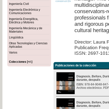
multidisciplina
Ingeniería Civil
Ingeniería Electrónica y
conservators-re
Comunicaciones
professionals 
Ingeniería Energética,
Eléctrica y Motores
and rigorous pe
Ingeniería Mecánica y de
cultural herita
Materiales
Lingüística
Director: Laura 
Otras Tecnologías y Ciencias
Publication Fre
Aplicadas
ISSN: 2697-101
Varios
Colecciones [+/-]
Publicaciones de la colección
Diagnosis. Before, Durin
durante, después
ISBN: 978-84-9048-847
Archivo electrónico. PDF
Diagnosis. Before, Durin
durante, después