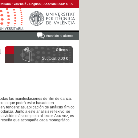
tellano
/
Valencià
/
English
|
Accesibilidad:
a
·
A
Atención al cliente
0 items
Subtotal: 0,00 €
odas las manifestaciones de film de danza.
creto que podrá estar basado en
 y tendencias, aplicación de análisis fílmico
odanza. Junto a este análisis reflexivo, se
 visión más completa al lector. A su vez, es
ve reseña que acompaña cada monográfico.