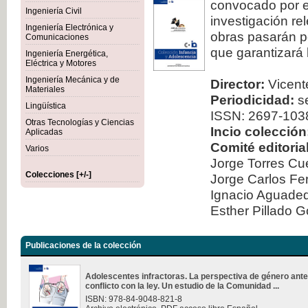
convocado por el
Ingeniería Civil
investigación re
Ingeniería Electrónica y
obras pasarán po
Comunicaciones
que garantizará 
Ingeniería Energética,
Eléctrica y Motores
Ingeniería Mecánica y de
Director:
Vicente
Materiales
Periodicidad:
se
Lingüística
ISSN: 2697-103
Otras Tecnologías y Ciencias
Incio colección
Aplicadas
Comité editorial
Varios
Jorge Torres Cu
Colecciones [+/-]
Jorge Carlos Fe
Ignacio Aguad
Esther Pillado 
Publicaciones de la colección
Adolescentes infractoras. La perspectiva de género ante
conflicto con la ley. Un estudio de la Comunidad ...
ISBN: 978-84-9048-821-8