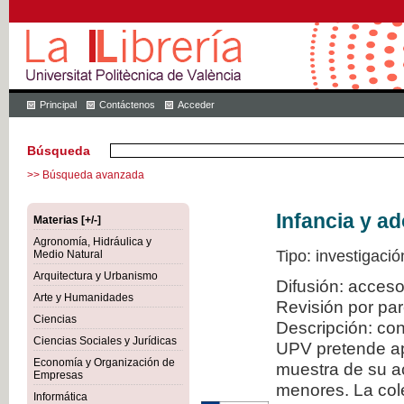
Principal
Contáctenos
Acceder
Búsqueda
>> Búsqueda avanzada
Infancia y a
Materias [+/-]
Agronomía, Hidráulica y
Tipo: investigació
Medio Natural
Arquitectura y Urbanismo
Difusión: acceso
Arte y Humanidades
Revisión por pa
Ciencias
Descripción: con
Ciencias Sociales y Jurídicas
UPV pretende ap
Economía y Organización de
muestra de su ac
Empresas
menores. La col
Informática