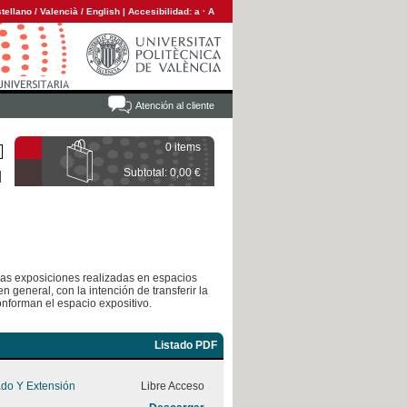
tellano
/
Valencià
/
English
|
Accesibilidad:
a
·
A
Atención al cliente
0 items
Subtotal: 0,00 €
 las exposiciones realizadas en espacios
n general, con la intención de transferir la
onforman el espacio expositivo.
Listado PDF
ado Y Extensión
Libre Acceso