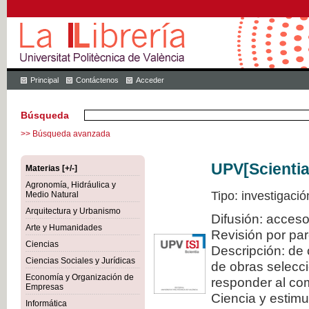
Principal
Contáctenos
Acceder
Búsqueda
>> Búsqueda avanzada
UPV[Scientia
Materias [+/-]
Agronomía, Hidráulica y
Tipo: investigació
Medio Natural
Arquitectura y Urbanismo
Difusión: acceso
Arte y Humanidades
Revisión por pa
Ciencias
Descripción: de 
Ciencias Sociales y Jurídicas
de obras selecci
Economía y Organización de
responder al com
Empresas
Ciencia y estimul
Informática