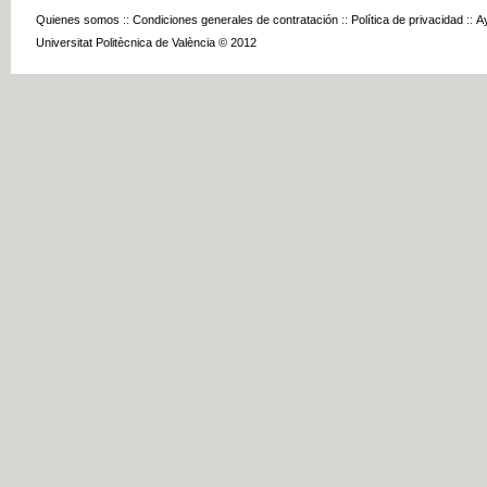
Quienes somos
::
Condiciones generales de contratación
::
Política de privacidad
::
A
Universitat Politècnica de València © 2012