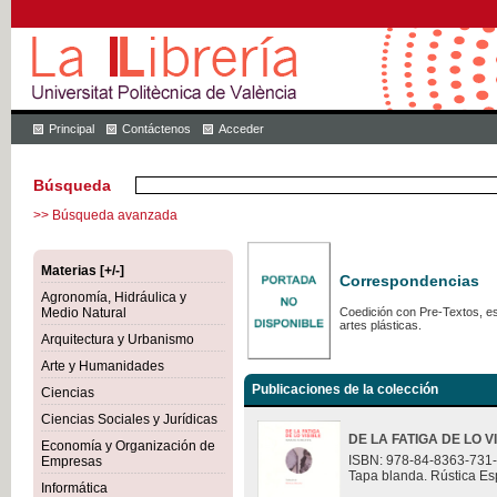
Principal
Contáctenos
Acceder
Búsqueda
>> Búsqueda avanzada
Materias [+/-]
Correspondencias
Agronomía, Hidráulica y
Medio Natural
Coedición con Pre-Textos, est
artes plásticas.
Arquitectura y Urbanismo
Arte y Humanidades
Publicaciones de la colección
Ciencias
Ciencias Sociales y Jurídicas
DE LA FATIGA DE LO V
Economía y Organización de
ISBN: 978-84-8363-731
Empresas
Tapa blanda. Rústica Es
Informática