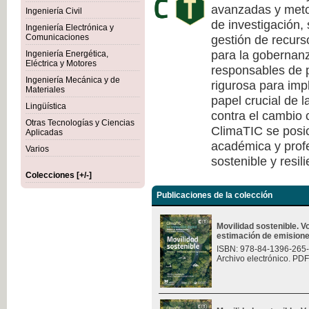
avanzadas y meto
Ingeniería Civil
de investigación, 
Ingeniería Electrónica y
gestión de recurs
Comunicaciones
para la gobernanza
Ingeniería Energética,
Eléctrica y Motores
responsables de p
Ingeniería Mecánica y de
rigurosa para imp
Materiales
papel crucial de l
Lingüística
contra el cambio c
Otras Tecnologías y Ciencias
ClimaTIC se posi
Aplicadas
académica y profe
Varios
sostenible y resili
Colecciones [+/-]
Publicaciones de la colección
Movilidad sostenible. 
estimación de emision
ISBN: 978-84-1396-265
Archivo electrónico. PDF