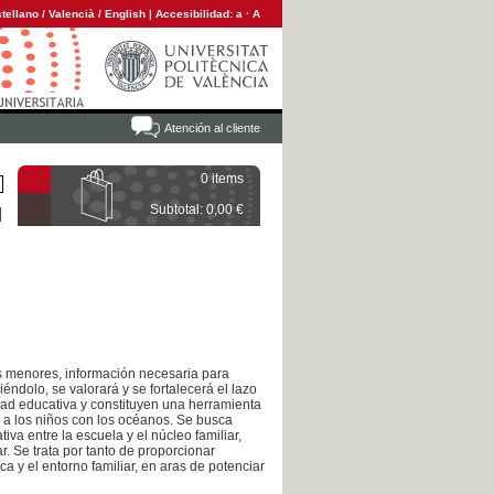
tellano
/
Valencià
/
English
|
Accesibilidad:
a
·
A
Atención al cliente
0 items
Subtotal: 0,00 €
us menores, información necesaria para
éndolo, se valorará y se fortalecerá el lazo
idad educativa y constituyen una herramienta
 a los niños con los océanos. Se busca
iva entre la escuela y el núcleo familiar,
r. Se trata por tanto de proporcionar
a y el entorno familiar, en aras de potenciar